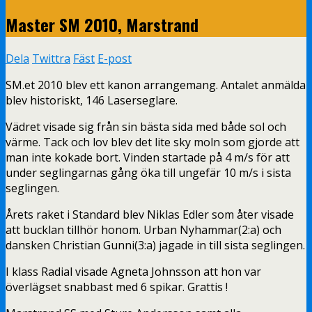
Master SM 2010, Marstrand
Dela
Twittra
Fäst
E-post
SM.et 2010 blev ett kanon arrangemang. Antalet anmälda
blev historiskt, 146 Laserseglare.
Vädret visade sig från sin bästa sida med både sol och
värme. Tack och lov blev det lite sky moln som gjorde att
man inte kokade bort. Vinden startade på 4 m/s för att
under seglingarnas gång öka till ungefär 10 m/s i sista
seglingen.
Årets raket i Standard blev Niklas Edler som åter visade
att bucklan tillhör honom. Urban Nyhammar(2:a) och
dansken Christian Gunni(3:a) jagade in till sista seglingen.
I klass Radial visade Agneta Johnsson att hon var
överlägset snabbast med 6 spikar. Grattis !