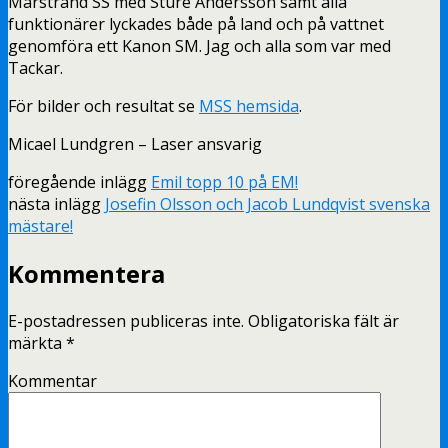
Marstrand SS med Sture Andersson samt alla
funktionärer lyckades både på land och på vattnet
genomföra ett Kanon SM. Jag och alla som var med
Tackar.
För bilder och resultat se
MSS hemsida
.
Micael Lundgren – Laser ansvarig
föregående inlägg
Emil topp 10 på EM!
nästa inlägg
Josefin Olsson och Jacob Lundqvist svenska
mästare!
Kommentera
E-postadressen publiceras inte.
Obligatoriska fält är
märkta
*
Kommentar