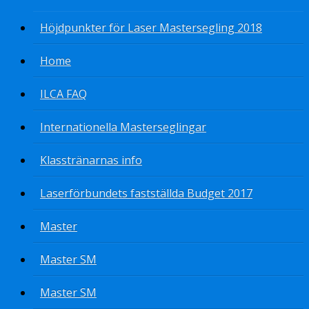
Höjdpunkter för Laser Mastersegling 2018
Home
ILCA FAQ
Internationella Masterseglingar
Klasstränarnas info
Laserförbundets fastställda Budget 2017
Master
Master SM
Master SM