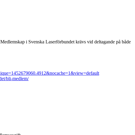
017. Medlemskap i Svenska Laserförbundet krävs vid deltagande på både
php?unique=1452679060.4912&nocache=1&view=default
det/bli-medlem/