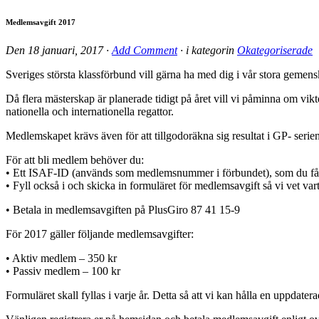
Medlemsavgift 2017
Den
18 januari, 2017
·
Add Comment
· i kategorin
Okategoriserade
Sveriges största klassförbund vill gärna ha med dig i vår stora geme
Då flera mästerskap är planerade tidigt på året vill vi påminna om 
nationella och internationella regattor.
Medlemskapet krävs även för att tillgodoräkna sig resultat i GP- ser
För att bli medlem behöver du:
• Ett ISAF-ID (används som medlemsnummer i förbundet), som du f
• Fyll också i och skicka in formuläret för medlemsavgift så vi vet va
• Betala in medlemsavgiften på PlusGiro 87 41 15-9
För 2017 gäller följande medlemsavgifter:
• Aktiv medlem – 350 kr
• Passiv medlem – 100 kr
Formuläret skall fyllas i varje år. Detta så att vi kan hålla en uppdat