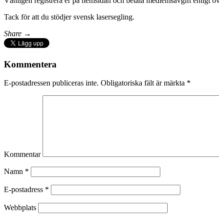
Vänligen registrera er på hemsidan och betala medlemsavgift enligt o
Tack för att du stödjer svensk lasersegling.
Share →
Kommentera
E-postadressen publiceras inte.
Obligatoriska fält är märkta
*
Kommentar
Namn
*
E-postadress
*
Webbplats