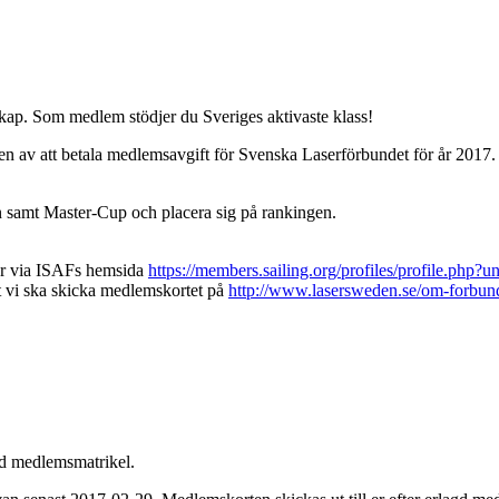
nskap. Som medlem stödjer du Sveriges aktivaste klass!
vikten av att betala medlemsavgift för Svenska Laserförbundet för år 2
ien samt Master-Cup och placera sig på rankingen.
år via ISAFs hemsida
https://members.sailing.org/profiles/profile.
rt vi ska skicka medlemskortet på
http://www.lasersweden.se/om-forbun
erad medlemsmatrikel.