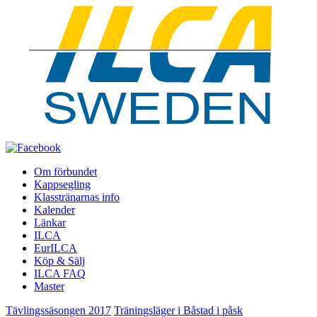
Om förbundet
Kappsegling
Klasstränarnas info
Kalender
Länkar
ILCA
EurILCA
Köp & Sälj
ILCA FAQ
Master
Tävlingssäsongen 2017
Träningsläger i Båstad i påsk