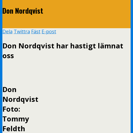
Don Nordqvist
Dela
Twittra
Fäst
E-post
Don Nordqvist har hastigt lämnat
oss
Don
Nordqvist
Foto:
Tommy
Feldth