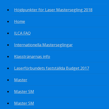
Höjdpunkter för Laser Mastersegling 2018
Home
ILCA FAQ
Internationella Masterseglingar
Klasstränarnas info
Laserförbundets fastställda Budget 2017
Master
Master SM
Master SM