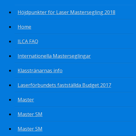
Höjdpunkter för Laser Mastersegling 2018
Home
ILCA FAQ
Internationella Masterseglingar
Klasstränarnas info
Laserförbundets fastställda Budget 2017
Master
Master SM
Master SM