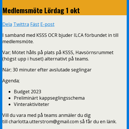
Medlemsmöte Lördag 1 okt
Dela
Twittra
Fäst
E-post
I samband med KSSS OCR bjuder ILCA förbundet in till
medlemsmöte.
Var; Mötet hålls på plats på KSSS, Havsörnsrummet
(högst upp i huset) alternativt på teams.
När; 30 minuter efter avslutade seglingar
Agenda;
Budget 2023
Preliminärt kappseglingsschema
Vinteraktiviteter
Vill du vara med på teams anmäler du dig
till charlotta.utterstrom@gmail.com så får du en länk.