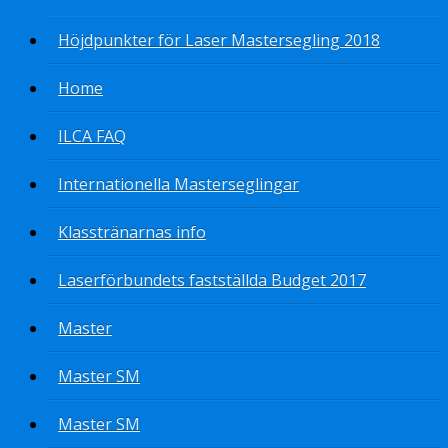
Höjdpunkter för Laser Mastersegling 2018
Home
ILCA FAQ
Internationella Masterseglingar
Klasstränarnas info
Laserförbundets fastställda Budget 2017
Master
Master SM
Master SM