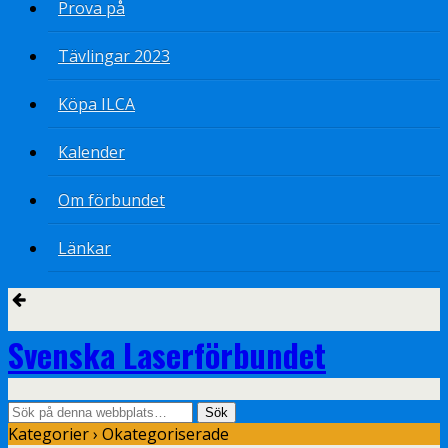
Prova på
Tävlingar 2023
Köpa ILCA
Kalender
Om förbundet
Länkar
Svenska Laserförbundet
Kategorier ›
Okategoriserade