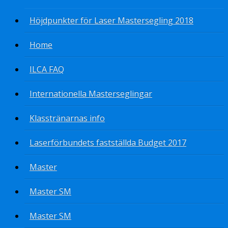
Höjdpunkter för Laser Mastersegling 2018
Home
ILCA FAQ
Internationella Masterseglingar
Klasstränarnas info
Laserförbundets fastställda Budget 2017
Master
Master SM
Master SM