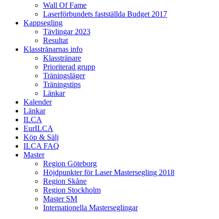
Wall Of Fame
Laserförbundets fastställda Budget 2017
Kappsegling
Tävlingar 2023
Resultat
Klasstränarnas info
Klasstränare
Prioriterad grupp
Träningsläger
Träningstips
Länkar
Kalender
Länkar
ILCA
EurILCA
Köp & Sälj
ILCA FAQ
Master
Region Göteborg
Höjdpunkter för Laser Mastersegling 2018
Region Skåne
Region Stockholm
Master SM
Internationella Masterseglingar