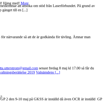
100! Häng med!
More
nde medlemmar att ansöka om stöd från Laserförbundet. På grund av
änget till en [...]
js för närvarande så att de är godkända för tävling. Ämnar man
otta.utterstrom@gmail.com
senast fredag 8 maj kl 17.00 så får du
valtningsberättelse 2019
Valnämdens [...]
å?
r. GP 2 den 9-10 maj på GKSS är inställd då även OCR är inställd GP