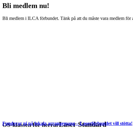
Bli medlem nu!
Bli medlem i ILCA förbundet. Tänk på att du måste vara medlem för att
Laser Standard
Funderar ni på lokala arrangemang – Laserförbundet vill stötta!
OS-klassen för herrar