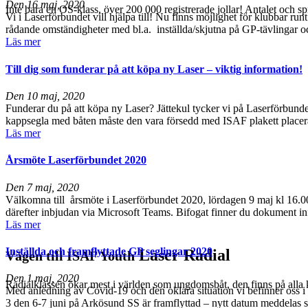
Den
16 maj, 2020
Inte bara en OS-klass, över 200 000 registrerade jollar! Antalet och 
Vi i Laserförbundet vill hjälpa till! Nu finns möjlighet för klubbar 
rådande omständigheter med bl.a. inställda/skjutna på GP-tävlingar och
Läs mer
Till dig som funderar på att köpa ny Laser – viktig information!
Den
10 maj, 2020
Funderar du på att köpa ny Laser? Jättekul tycker vi på Laserförbunde
kappsegla med båten måste den vara försedd med ISAF plakett placerad i 
Läs mer
Årsmöte Laserförbundet 2020
Den
7 maj, 2020
Välkomna till årsmöte i Laserförbundet 2020, lördagen 9 maj kl 16.00. 
därefter inbjudan via Microsoft Teams. Bifogat finner du dokument i
Läs mer
Inställda och framflyttade GP seglingar 2020
Laser Radial
Vägen till ISAF Youth
Den
1 maj, 2020
Radialklassen ökar mest i världen som ungdomsbåt, den finns på alla 
Med anledning av Covid-19 och den oklara situation vi befinner oss 
3 den 6-7 juni på Arkösund SS är framflyttad – nytt datum meddelas så s