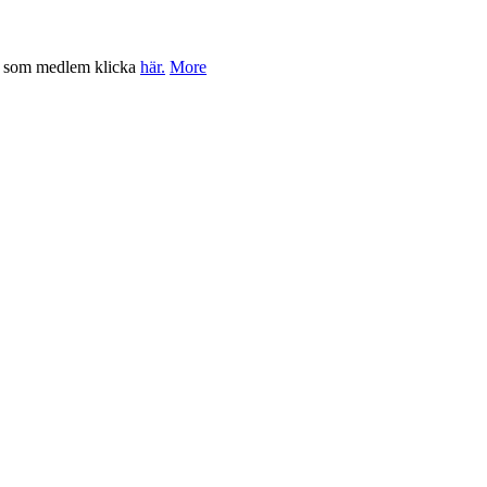
dig som medlem klicka
här.
More