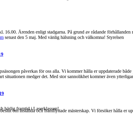
 16.00. Ärenden enligt stadgarna. På grund av rådande förhållanden me
om
senast den 5 maj. Med vänlig hälsning och välkomna! Styrelse
19
säsongen påverkas för oss alla. Vi kommer hålla er uppdaterade både 
art situationen medger det. Med stor sannolikhet kommer även ytterligare
19
ch härlig framtid i Laserklassen!
d beslut om inställda och framflyttade mästerskap. Vi försöker hålla er