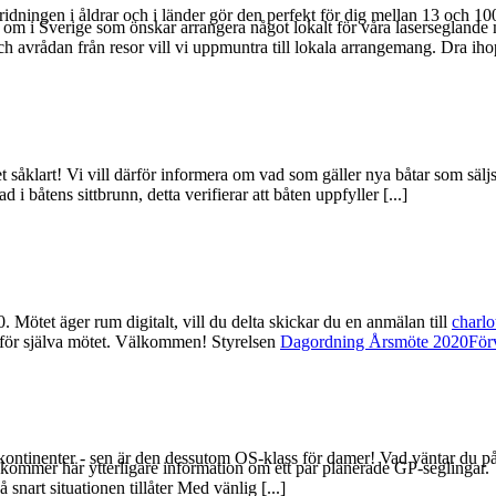
spridningen i åldrar och i länder gör den perfekt för dig mellan 13 och 
runt om i Sverige som önskar arrangera något lokalt för våra lasersegla
 avrådan från resor vill vi uppmuntra till lokala arrangemang. Dra ihop g
t såklart! Vi vill därför informera om vad som gäller nya båtar som säl
båtens sittbrunn, detta verifierar att båten uppfyller [...]
Mötet äger rum digitalt, vill du delta skickar du en anmälan till
charl
nför själva mötet. Välkommen! Styrelsen
Dagordning Årsmöte 2020
För
kontinenter - sen är den dessutom OS-klass för damer! Vad väntar du p
i kommer här ytterligare information om ett par planerade GP-seglinga
nart situationen tillåter Med vänlig [...]