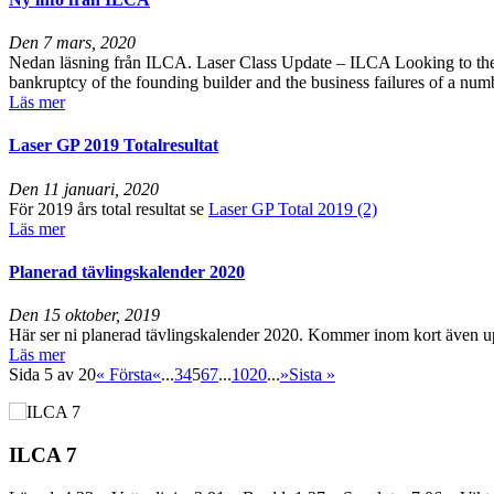
Den
7 mars, 2020
Nedan läsning från ILCA. Laser Class Update – ILCA Looking to the F
bankruptcy of the founding builder and the business failures of a numbe
Läs mer
Laser GP 2019 Totalresultat
Den
11 januari, 2020
För 2019 års total resultat se
Laser GP Total 2019 (2)
Läs mer
Planerad tävlingskalender 2020
Den
15 oktober, 2019
Här ser ni planerad tävlingskalender 2020. Kommer inom kort även u
Läs mer
Sida 5 av 20
« Första
«
...
3
4
5
6
7
...
10
20
...
»
Sista »
ILCA 7