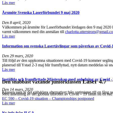
Läs mer
Årsmöte Svenska Laserförbundet 9 maj 2020
Den
8 april, 2020
Välkommen på årsmöte för Laserförbundet lördagen den 9 maj 2020 kl.
varmt välkommen med din anmälan till
charlotta.utterstrom@gmail.c
Läs mer
Information om svenska Lasertävlingar som påverkas av Covid-
Den
29 mars, 2020
Till följd av den uppkomna situationen med Covid-19 kommer seglings
planerad till Ystad 2-3 maj blir framflyttad, nytt datum meddelas så sn
Läs mer
Inställda och framflyttade Mästerskap med anledning av Covid -
Laser 4.7
Den snabbast växande juniorklassen
Den
14 mars, 2020
Klassen som är det självklara alternativet från optimisten till en lång o
Med anledning av det globala utbrottet av Covid – 19 fattas nu en ra
EC 590 – Covid-19 situation – Championships postponed
Läs mer
Ny info från ILCA