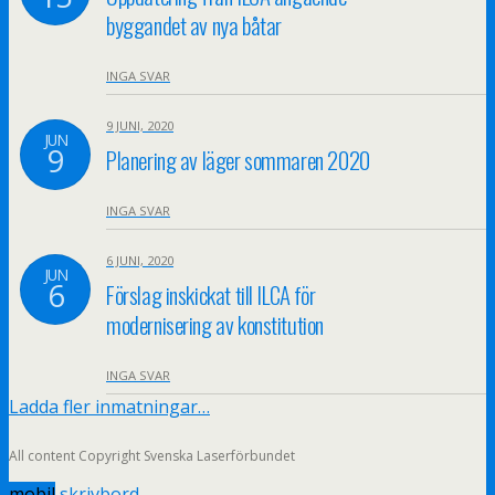
byggandet av nya båtar
INGA SVAR
9 JUNI, 2020
JUN
9
Planering av läger sommaren 2020
INGA SVAR
6 JUNI, 2020
JUN
6
Förslag inskickat till ILCA för
modernisering av konstitution
INGA SVAR
Ladda fler inmatningar…
All content Copyright Svenska Laserförbundet
mobil
skrivbord