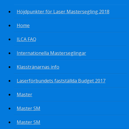
Höjdpunkter för Laser Mastersegling 2018
Home
ILCA FAQ
Internationella Masterseglingar
Klasstränarnas info
Laserförbundets fastställda Budget 2017
Master
Master SM
Master SM