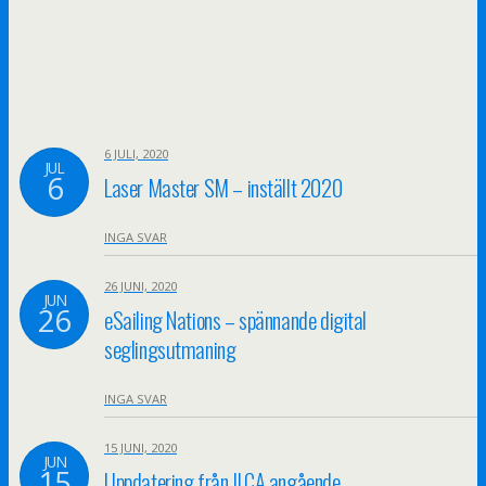
6 JULI, 2020
JUL
6
Laser Master SM – inställt 2020
INGA SVAR
26 JUNI, 2020
JUN
26
eSailing Nations – spännande digital
seglingsutmaning
INGA SVAR
15 JUNI, 2020
JUN
15
Uppdatering från ILCA angående