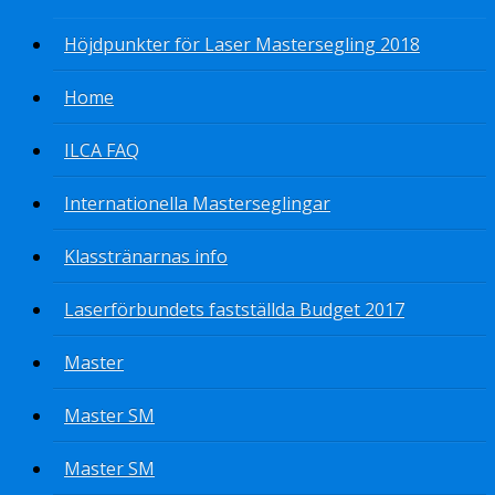
Höjdpunkter för Laser Mastersegling 2018
Home
ILCA FAQ
Internationella Masterseglingar
Klasstränarnas info
Laserförbundets fastställda Budget 2017
Master
Master SM
Master SM