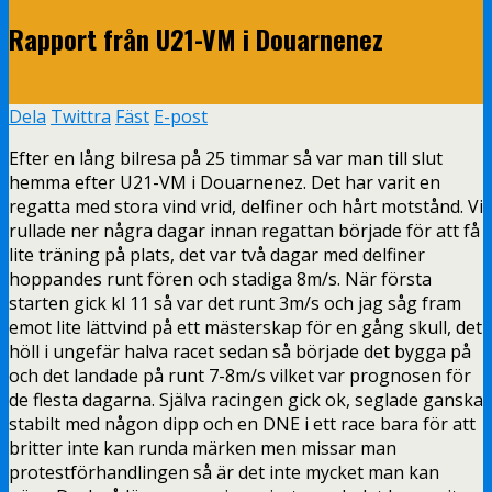
Rapport från U21-VM i Douarnenez
Dela
Twittra
Fäst
E-post
Efter en lång bilresa på 25 timmar så var man till slut
hemma efter U21-VM i Douarnenez. Det har varit en
regatta med stora vind vrid, delfiner och hårt motstånd. Vi
rullade ner några dagar innan regattan började för att få
lite träning på plats, det var två dagar med delfiner
hoppandes runt fören och stadiga 8m/s. När första
starten gick kl 11 så var det runt 3m/s och jag såg fram
emot lite lättvind på ett mästerskap för en gång skull, det
höll i ungefär halva racet sedan så började det bygga på
och det landade på runt 7-8m/s vilket var prognosen för
de flesta dagarna. Själva racingen gick ok, seglade ganska
stabilt med någon dipp och en DNE i ett race bara för att
britter inte kan runda märken men missar man
protestförhandlingen så är det inte mycket man kan