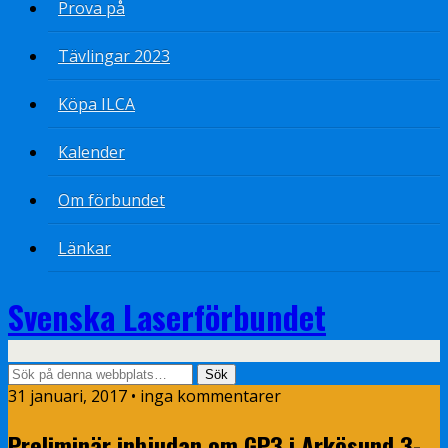
Prova på
Tävlingar 2023
Köpa ILCA
Kalender
Om förbundet
Länkar
Svenska Laserförbundet
31 januari, 2017 • inga kommentarer
Preliminär inbjudan om GP3 i Arkösund 3-