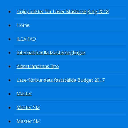
Höjdpunkter för Laser Mastersegling 2018
Home
ILCA FAQ
Internationella Masterseglingar
Klasstränarnas info
Laserförbundets fastställda Budget 2017
Master
Master SM
Master SM