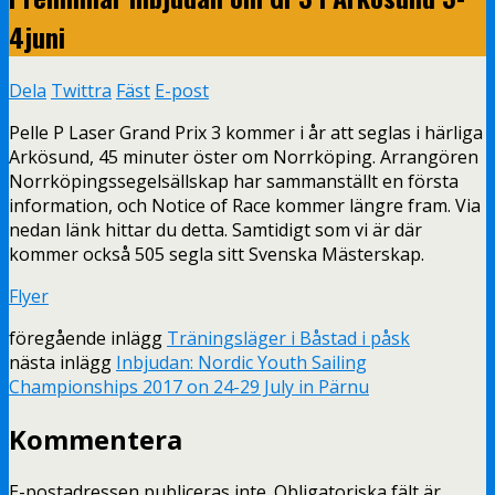
4juni
Dela
Twittra
Fäst
E-post
Pelle P Laser Grand Prix 3 kommer i år att seglas i härliga
Arkösund, 45 minuter öster om Norrköping. Arrangören
Norrköpingssegelsällskap har sammanställt en första
information, och Notice of Race kommer längre fram. Via
nedan länk hittar du detta. Samtidigt som vi är där
kommer också 505 segla sitt Svenska Mästerskap.
Flyer
föregående inlägg
Träningsläger i Båstad i påsk
nästa inlägg
Inbjudan: Nordic Youth Sailing
Championships 2017 on 24-29 July in Pärnu
Kommentera
E-postadressen publiceras inte.
Obligatoriska fält är