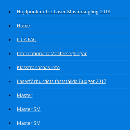
Höjdpunkter för Laser Mastersegling 2018
Home
ILCA FAQ
Internationella Masterseglingar
Klasstränarnas info
Laserförbundets fastställda Budget 2017
Master
Master SM
Master SM