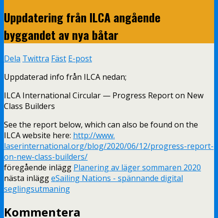
Uppdatering från ILCA angående
byggandet av nya båtar
Dela
Twittra
Fäst
E-post
Uppdaterad info från ILCA nedan;
ILCA International Circular — Progress Report on New
Class Builders
See the report below, which can also be found on the
ILCA website here:
http://www.
laserinternational.org/blog/
2020/06/12/progress-report-
on-
new-class-builders/
föregående inlägg
Planering av läger sommaren 2020
nästa inlägg
eSailing Nations - spännande digital
seglingsutmaning
Kommentera