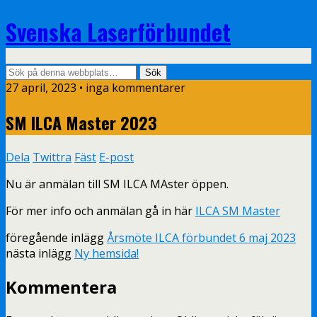
Svenska Laserförbundet
27 april, 2023 • inga kommentarer
SM ILCA Master 2023
Dela
Twittra
Fäst
E-post
Nu är anmälan till SM ILCA MAster öppen.
För mer info och anmälan gå in här
ILCA SM Master
föregående inlägg
Årsmöte ILCA förbundet 6 maj 2023
nästa inlägg
Ny hemsida!
Kommentera