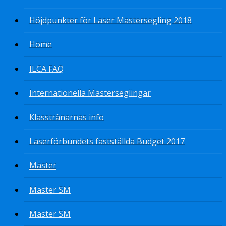
Höjdpunkter för Laser Mastersegling 2018
Home
ILCA FAQ
Internationella Masterseglingar
Klasstränarnas info
Laserförbundets fastställda Budget 2017
Master
Master SM
Master SM